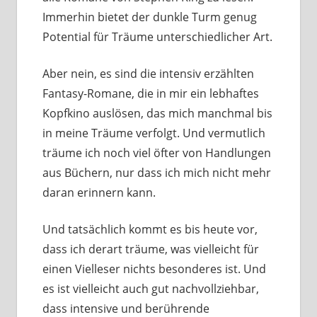
Immerhin bie­tet der dunk­le Turm genug
Potential für Träume unter­schied­li­cher Art.
Aber nein, es sind die inten­siv erzähl­ten
Fantasy-Romane, die in mir ein leb­haf­tes
Kopfkino aus­lö­sen, das mich manch­mal bis
in mei­ne Träume ver­folgt. Und ver­mut­lich
träu­me ich noch viel öfter von Handlungen
aus Büchern, nur dass ich mich nicht mehr
dar­an erin­nern kann.
Und tat­säch­lich kommt es bis heu­te vor,
dass ich der­art träu­me, was viel­leicht für
einen Vielleser nichts beson­de­res ist. Und
es ist viel­leicht auch gut nach­voll­zieh­bar,
dass inten­si­ve und berüh­ren­de