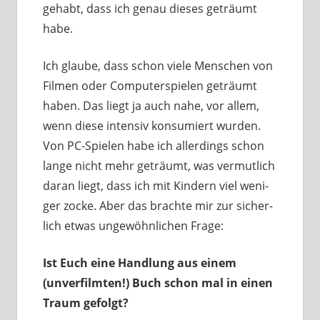
gehabt, dass ich genau die­ses geträumt
habe.
Ich glau­be, dass schon vie­le Menschen von
Filmen oder Computerspielen geträumt
haben. Das liegt ja auch nahe, vor allem,
wenn die­se inten­siv kon­su­miert wur­den.
Von PC-Spielen habe ich aller­dings schon
lan­ge nicht mehr geträumt, was ver­mut­lich
dar­an liegt, dass ich mit Kindern viel weni­
ger zocke. Aber das brach­te mir zur sicher­
lich etwas unge­wöhn­li­chen Frage:
Ist Euch eine Handlung aus einem
(unver­film­ten!) Buch schon mal in einen
Traum gefolgt?