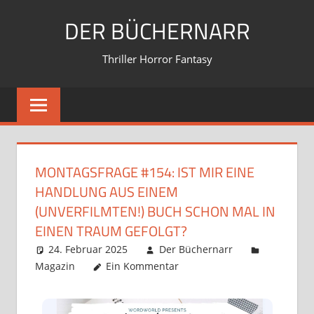
Inhalt
springen
DER BÜCHERNARR
Thriller Horror Fantasy
MONTAGSFRAGE #154: IST MIR EINE
HANDLUNG AUS EINEM
(UNVERFILMTEN!) BUCH SCHON MAL IN
EINEN TRAUM GEFOLGT?
24. Februar 2025
Der Büchernarr
Magazin
Ein Kommentar