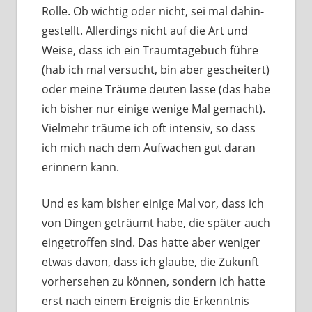
Rolle. Ob wich­tig oder nicht, sei mal dahin­
ge­stellt. Allerdings nicht auf die Art und
Weise, dass ich ein Traumtagebuch füh­re
(hab ich mal ver­sucht, bin aber geschei­tert)
oder mei­ne Träume deu­ten las­se (das habe
ich bis­her nur eini­ge weni­ge Mal gemacht).
Vielmehr träu­me ich oft inten­siv, so dass
ich mich nach dem Aufwachen gut dar­an
erin­nern kann.
Und es kam bis­her eini­ge Mal vor, dass ich
von Dingen geträumt habe, die spä­ter auch
ein­ge­trof­fen sind. Das hat­te aber weni­ger
etwas davon, dass ich glau­be, die Zukunft
vor­her­se­hen zu kön­nen, son­dern ich hat­te
erst nach einem Ereignis die Erkenntnis