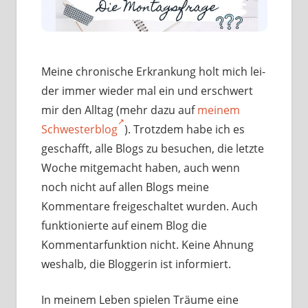
Meine chro­ni­sche Erkrankung holt mich lei­
der immer wie­der mal ein und erschwert
mir den Alltag (mehr dazu auf
mei­nem
Schwesterblog
). Trotzdem habe ich es
geschafft, alle Blogs zu besu­chen, die letz­te
Woche mit­ge­macht haben, auch wenn
noch nicht auf allen Blogs mei­ne
Kommentare frei­ge­schal­tet wur­den. Auch
funk­tio­nier­te auf einem Blog die
Kommentarfunktion nicht. Keine Ahnung
wes­halb, die Bloggerin ist infor­miert.
In mei­nem Leben spie­len Träume eine