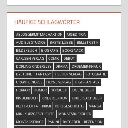
HÄUFIGE SCHLAGWÖRTER
#BLOGGERMITMACHAKTION
ARSEDITION
AUDIBLE STUDIOS
BASTEI LÜBBE
BELLETRISTIK
BILDERBUCH
BIOGRAFIE
BOOKSNACK
CARLSEN VERLAG
COMIC
DEBÜT
DORLING KINDERSLEY
DRAMA
DROEMER-KNAUR
DYSTOPIE
FANTASY
FISCHER VERLAG
FOTOGRAFIE
GRAPHIC NOVEL
HEYNE VERLAG
HIGH-FANTASY
HORROR
HUMOR
HÖRBUCH
JUGENDBUCH
KINDERBUCH
KINDERLEXIKON
KINDERSACHBUCH
KLETT-COTTA
KRIMI
KURZGESCHICHTE
MANGA
MINI-KURZGESCHICHTE
MONATSRÜCKBLICK
MONTAGSFRAGE
PANINI
RATGEBER
REZENSION