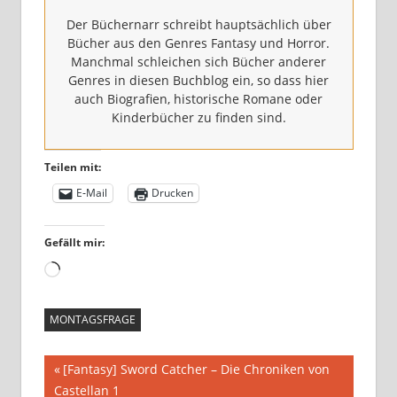
Der Büchernarr schreibt haupt­säch­lich über
Bücher aus den Genres Fantasy und Horror.
Manchmal schlei­chen sich Bücher ande­rer
Genres in die­sen Buchblog ein, so dass hier
auch Biografien, his­to­ri­sche Romane oder
Kinderbücher zu fin­den sind.
Teilen mit:
E‑Mail
Drucken
Gefällt mir:
MONTAGSFRAGE
[Fantasy] Sword Catcher – Die Chroniken von
Castellan 1