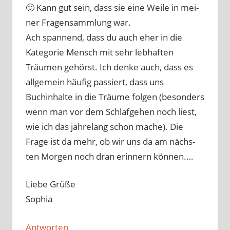
🙂 Kann gut sein, dass sie eine Weile in mei­
ner Fragensammlung war.
Ach span­nend, dass du auch eher in die
Kategorie Mensch mit sehr leb­haf­ten
Träumen gehörst. Ich den­ke auch, dass es
all­ge­mein häu­fig pas­siert, dass uns
Buchinhalte in die Träume fol­gen (beson­ders
wenn man vor dem Schlafgehen noch liest,
wie ich das jah­re­lang schon mache). Die
Frage ist da mehr, ob wir uns da am nächs­
ten Morgen noch dran erin­nern kön­nen.…
Liebe Grüße
Sophia
Antworten