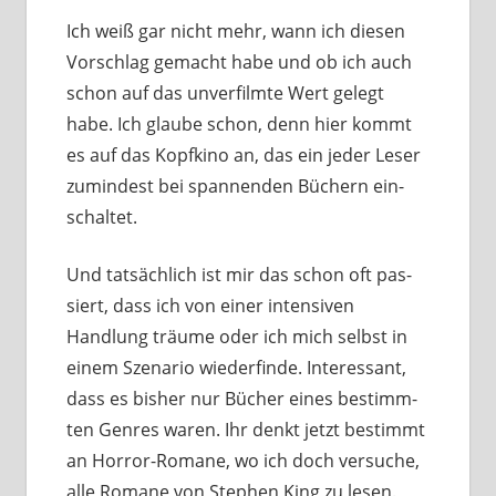
Ich weiß gar nicht mehr, wann ich die­sen
Vorschlag gemacht habe und ob ich auch
schon auf das unver­film­te Wert gelegt
habe. Ich glau­be schon, denn hier kommt
es auf das Kopfkino an, das ein jeder Leser
zumin­dest bei span­nen­den Büchern ein­
schal­tet.
Und tat­säch­lich ist mir das schon oft pas­
siert, dass ich von einer inten­si­ven
Handlung träu­me oder ich mich selbst in
einem Szenario wie­der­fin­de. Interessant,
dass es bis­her nur Bücher eines bestimm­
ten Genres waren. Ihr denkt jetzt bestimmt
an Horror-Romane, wo ich doch ver­su­che,
alle Romane von Stephen King zu lesen.